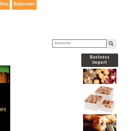
tion
Réponses
Business
ES
Import
E
RPS