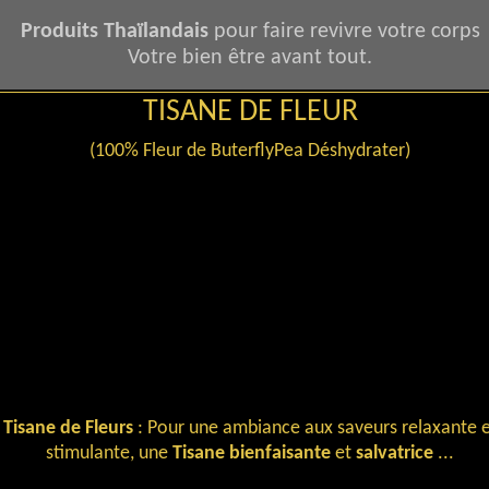
Produits Thaïlandais
pour faire revivre votre corps
Votre bien être avant tout.
TISANE DE FLEUR
(100% Fleur de ButerflyPea Déshydrater)
Tisane de Fleurs
: Pour une ambiance aux saveurs relaxante e
stimulante, une
Tisane bienfaisante
et
salvatrice
...