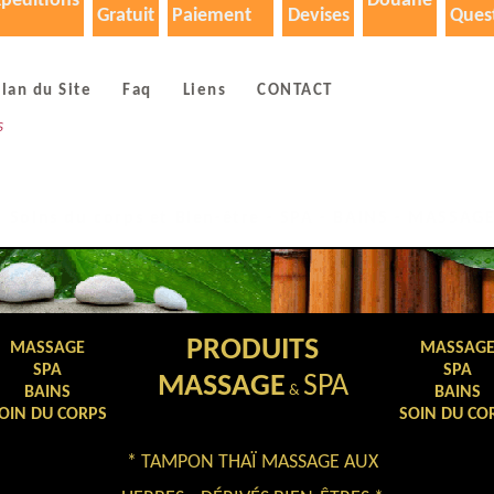
péditions
Douane
Gratuit
Paiement
Devises
Ques
lan du Site
Faq
Liens
CONTACT
S
Soins du corps et Bien-être - SPA - BAINS - MASSAG
PRODUITS
MASSAGE
MASSAG
SPA
SPA
MASSAGE
SPA
&
BAINS
BAINS
OIN DU CORPS
SOIN DU CO
* TAMPON THAÏ MASSAGE AUX