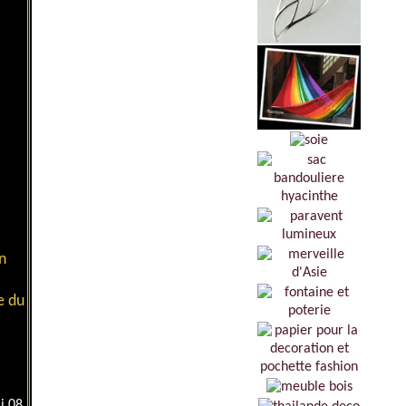
on
e du
i 08