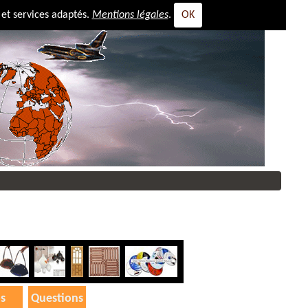
 et services adaptés.
Mentions légales
.
OK
omaine à vendre
s
Questions