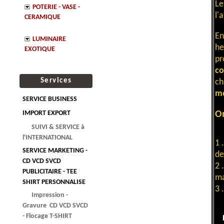
L
POTERIE - VASE -
l'
CERAMIQUE
E
LUMINAIRE
he
EXOTIQUE
pr
co
Services
ch
mé
SERVICE BUSINESS
IMPORT EXPORT
On
SUIVI & SERVICE à
l'INTERNATIONAL
1 
SERVICE MARKETING -
de
CD VCD SVCD
2 
PUBLICITAIRE - TEE
ma
SHIRT PERSONNALISE
3 
Impression -
Gravure CD VCD SVCD
- Flocage T-SHIRT