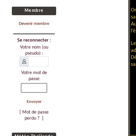
On
Membre
sa
Au
Devenir membre
l’
Se reconnecter :
L
Votre nom (ou
ad
pseudo) :
Dè
sa
Votre mot de
passe
Envoyer
[ Mot de passe
perdu ?
]