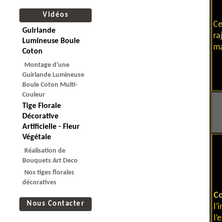
Vidéos
Ce
Guirlande
ra
Lumineuse Boule
ma
Coton
Montage d'une
Guirlande Lumineuse
Boule Coton Multi-
Couleur
Tige Florale
Décorative
Artificielle - Fleur
Végétale
Réalisation de
Bouquets Art Deco
Nos tiges florales
décoratives
Co
Nous Contacter
l’
l’