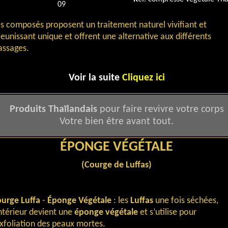
09
s composés proposent un traitement naturel vivifiant et
jeunissant unique et offrent une alternative aux différents
ssages.
Voir la suite
Cliquez ici
Produits Thaïlandais
pour faire revivre votre corps
Votre bien être avant tout.
ÉPONGE VÉGÉTALE
(Courge de Luffas)
urge Luffa
-
Éponge Végétale
: les
Luffas
une fois séchées,
intérieur devient une
éponge végétale
et s’utilise pour
exfoliation des peaux mortes.