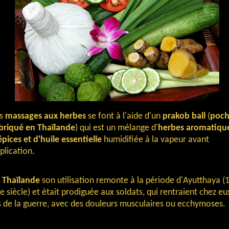
es
massages aux herbes
se font à l'aide d'un
prakob ball
(
poch
briqué en Thaïlande
) qui est un mélange d'
herbes aromatiqu
épices et d'huile essentielle
humidifiée à la vapeur avant
plication.
n
Thaïlande
son utilisation remonte à la période d'Ayutthaya (
e siècle) et était prodiguée aux soldats, qui rentraient chez eu
s de la guerre, avec des douleurs musculaires ou ecchymoses.