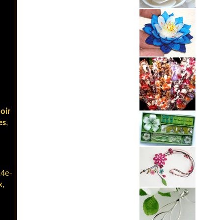
oir
es
,
14e-
x,