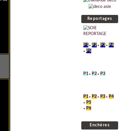
Reportages
P1
P2
P3
P4
►
►
►
P5
►
P1
P2
P3
►
►
P1
P2
P3
P4
►
►
►
P5
►
P6
►
Enchères