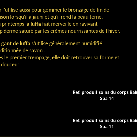
 l’utilise aussi pour gommer le bronzage de fin de
ison lorsqu’il a jauni et qu’il rend la peau terne.
 printemps la
luffa
fait merveille en ravivant
épiderme saturé par les crèmes nourrissantes de l’hiver.
e
gant de luffa
s’utilise généralement humidifié
ditionnée de savon .
s le premier trempage, elle doit retrouver sa forme et
 douceur
R
éf.
produit soins du corps Bai
Spa
14
R
éf.
produit soins du corps Bai
Spa
11