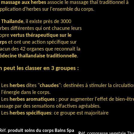
e
massage aux herbes
associe le massage thaï traditionnel à
application d'herbes sur l'ensemble du corps.
n
Thaïlande
, il existe près de 3000
rbes différentes qui ont chacune leurs
opre
vertus thérapeutique sur le
rps
et ont une action spécifique sur
acun des 42 organes que reconnaît la
decine thaïlandaise traditionnelle
.
 peut les classer en 3 groupes :
. Les
herbes
dites "
chaudes
": destinées à stimuler la circulati
 l'énergie dans le corps.
. Les
herbes aromatiques
: pour augmenter l'effet de bien-êtr
ssage par des sensations olfactives agréables.
. Les
herbes spécifiques
: ce groupe est majoritaire
R
éf.
produit soins du corps Bains Spa
R
éf. compresse vegetale Tha