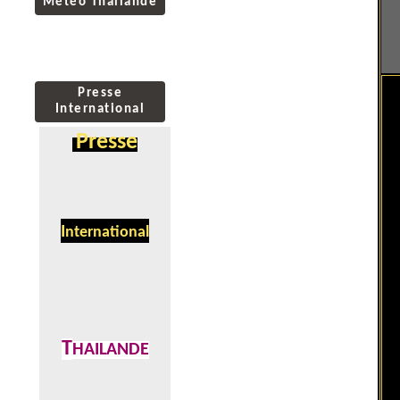
Météo Thaïlande
Presse
International
Presse
I
nternational
T
HAILANDE