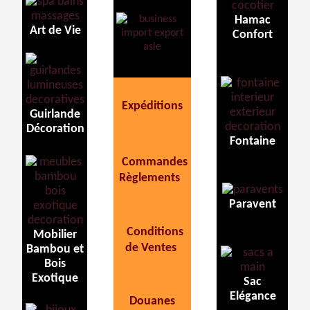
Hamac
Art de Vie
Confort
Expéditions
Guirlande
Décoration
Fontaine
Commandes
Règlements
Paravent
Conditions
Mobilier
de Ventes
Bambou et
Bois
Exotique
Sac
Elégance
Douanes