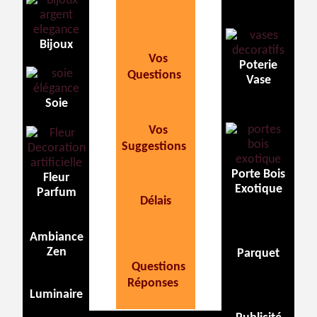
Bijoux
Vos
Poterie
Questions
Vase
Soie
Vos
Suggestions
Porte Bois
Fleur
Exotique
Parfum
Délais
Ambiance
Zen
Parquet
Questions
Réponses
Luminaire