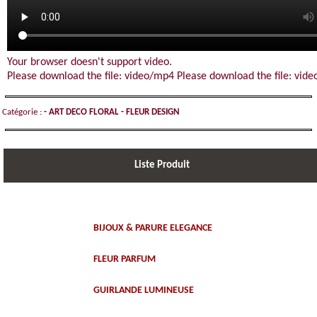
Your browser doesn't support video.
Please download the file:
video/mp4
Please download the file:
vid
Catégorie :
-
ART DECO FLORAL - FLEUR DESIGN
Liste Produit
BIJOUX & PARURE ELEGANCE
FLEUR PARFUM
GUIRLANDE LUMINEUSE