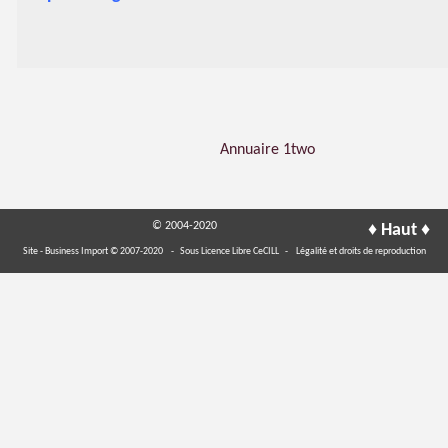
Annuaire 1two
♦
♦
© 2004-2020
Haut
Site - Business Import © 2007-2020
- Sous Licence Libre CeCILL -
Légalité et droits de reproduction