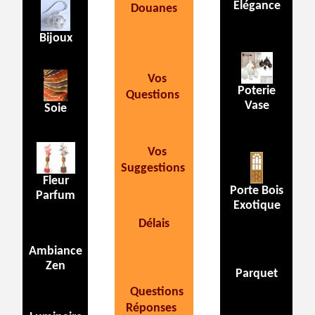
Elégance
Douanes
Bijoux
Vos
Poterie
Questions
Vase
Soie
Vos
Suggestions
Fleur
Porte Bois
Parfum
Exotique
Délais
Ambiance
Zen
Parquet
Questions
Réponses