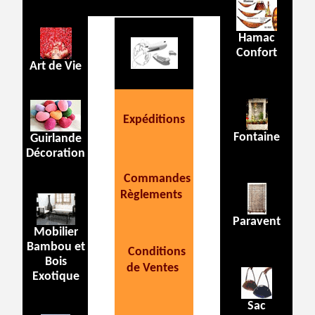
Hamac
Confort
Art de Vie
Expéditions
Fontaine
Guirlande
Décoration
Commandes
Règlements
Paravent
Mobilier
Bambou et
Conditions
Bois
de Ventes
Exotique
Sac