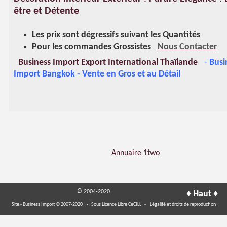
être et Détente
Les prix sont dégressifs suivant les Quantités
Pour les commandes Grossistes
Nous Contacter
Business Import Export International Thaïlande
-
Busi
Import Bangkok - Vente en Gros et au Détail
Annuaire 1two
© 2004-2020
♦
♦
Haut
Site - Business Import © 2007-2020
- Sous Licence Libre CeCILL -
Légalité et droits de reproduction